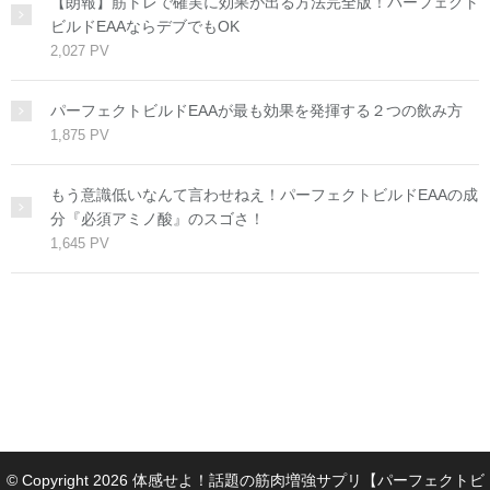
【朗報】筋トレで確実に効果が出る方法完全版！パーフェクト
ビルドEAAならデブでもOK
2,027 PV
パーフェクトビルドEAAが最も効果を発揮する２つの飲み方
1,875 PV
もう意識低いなんて言わせねえ！パーフェクトビルドEAAの成
分『必須アミノ酸』のスゴさ！
1,645 PV
© Copyright 2026 体感せよ！話題の筋肉増強サプリ【パーフェクトビ