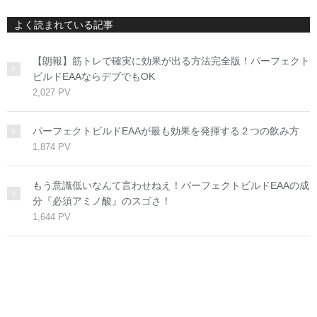
よく読まれている記事
【朗報】筋トレで確実に効果が出る方法完全版！パーフェクト
ビルドEAAならデブでもOK
2,027 PV
パーフェクトビルドEAAが最も効果を発揮する２つの飲み方
1,874 PV
もう意識低いなんて言わせねえ！パーフェクトビルドEAAの成
分『必須アミノ酸』のスゴさ！
1,644 PV